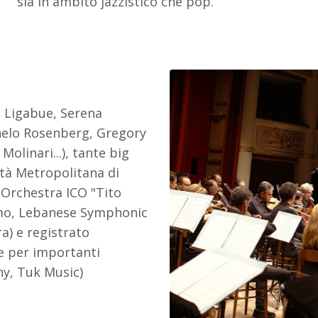
sia in ambito jazzistico che pop.
o Ligabue, Serena
chelo Rosenberg, Gregory
olinari...), tante big
ttà Metropolitana di
 Orchestra ICO "Tito
remo, Lebanese Symphonic
a) e registrato
e per importanti
ony, Tuk Music)