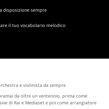
eta disposizione sempre
are il tuo vocabolario melodico
rchestra e violinista da sempre.
 oramai da oltre un ventennio, prima come
isive di Rai e Mediaset e poi come arrangiatore