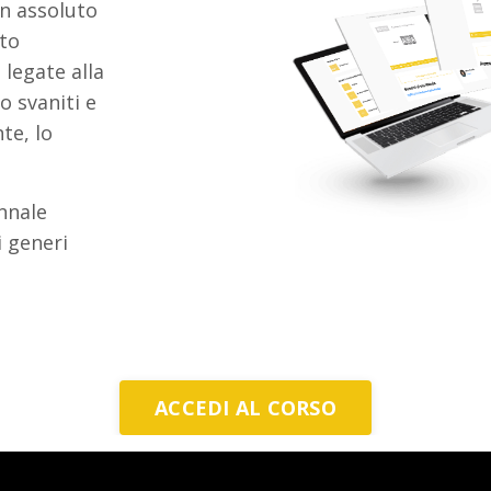
n assoluto
ato
 legate alla
 svaniti e
te, lo
nnale
 generi
ACCEDI AL CORSO